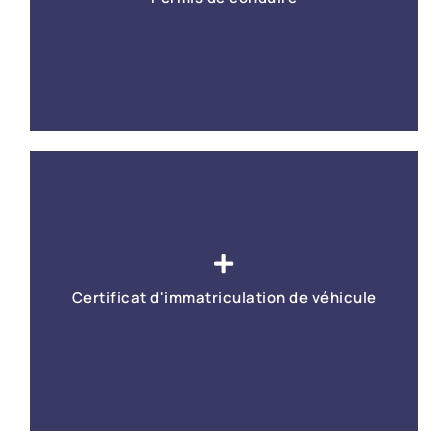
En savoir +
Permis A, B, poids lourds, BSR, contrôle médical, perte
ou vol...
Certificat d'immatriculation de véhicule
En savoir +