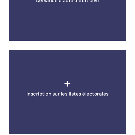
Demande d'acte d'état civil
En savoir +
Acte de naissance, mariage, décès, livret de famille...
En savoir +
Inscription sur les listes électorales