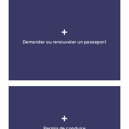
La carte d'identité d'une personne majeure est
valable 15 ans, celle d'un enfant mineur est valable 10
ans.
Demander ou renouveler un passeport
En savoir +
Le passeport d'une personne majeure est valable 10
ans, celle d'un enfant mineur est valable 5 ans.
Permis de conduire