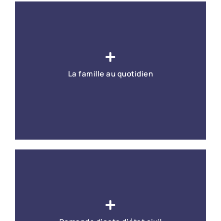
Immatriculation et vente de véhicules : toutes les
démarches
La famille au quotidien
En savoir +
Mariage, divorce, naissance, scolarité, études à
l'étranger, décès, succession...