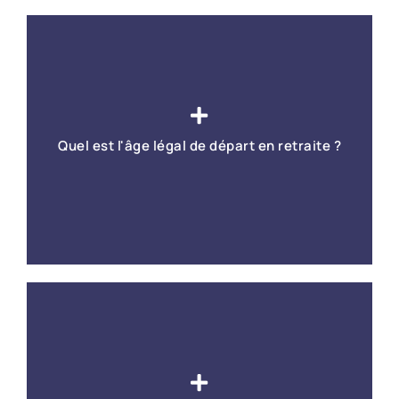
Démarches d'inscription et présentation des
élections.
Quel est l'âge légal de départ en retraite ?
En savoir +
L'âge légal à partir duquel vous avez le droit de
prendre votre retraite varie en fonction de votre date
de naissance.