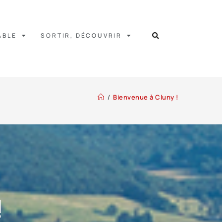
ABLE
SORTIR, DÉCOUVRIR
/
Bienvenue à Cluny !
!