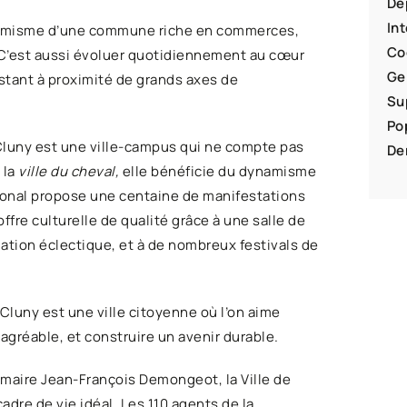
Dé
In
dynamisme d’une commune riche en commerces,
Co
. C’est aussi évoluer quotidiennement au cœur
Ge
stant à proximité de grands axes de
Su
Po
 Cluny est une ville-campus qui ne compte pas
De
 la
ville du cheval,
elle bénéficie du dynamisme
tional propose une centaine de manifestations
fre culturelle de qualité grâce à une salle de
ation éclectique, et à de nombreux festivals de
 Cluny est une ville citoyenne où l’on aime
 agréable, et construire un avenir durable.
 maire Jean-François Demongeot, la Ville de
adre de vie idéal. Les 110 agents de la