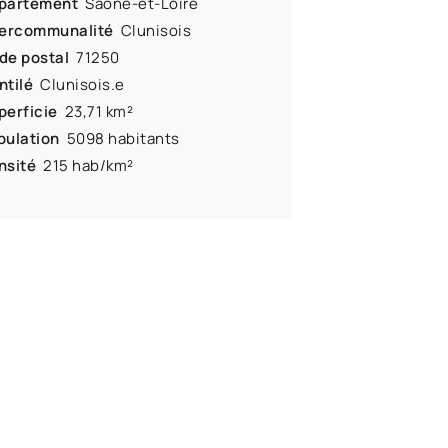
partement
Saône-et-Loire
tercommunalité
Clunisois
de postal
71250
ntilé
Clunisois.e
perficie
23,71 km²
pulation
5098 habitants
nsité
215 hab/km²