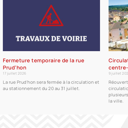
Fermeture temporaire de la rue
Circula
Prud’hon
centre-
17 juillet 2026
9 juillet 20
La rue Prud’hon sera fermée à la circulation et
Réouvert
au stationnement du 20 au 31 juillet.
circulati
plusieur
la ville.