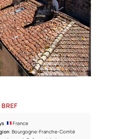
 BREF
ys
France
gion
Bourgogne-Franche-Comté