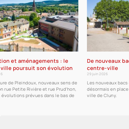
tion et aménagements : le
De nouveaux bac
ville poursuit son évolution
centre-ville
26
29 juin 2026
ure de Pleindoux, nouveaux sens de
Les nouveaux bacs d
on rue Petite Rivière et rue Prud’hon,
désormais en place 
s évolutions prévues dans le bas de
ville de Cluny.