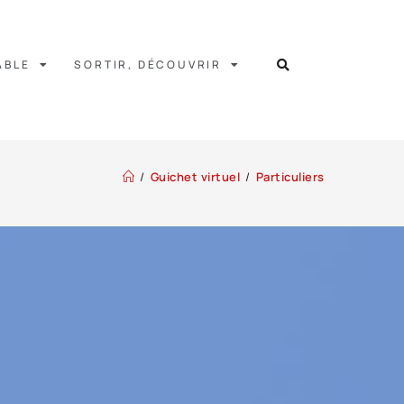
ABLE
SORTIR, DÉCOUVRIR
/
Guichet virtuel
/
Particuliers