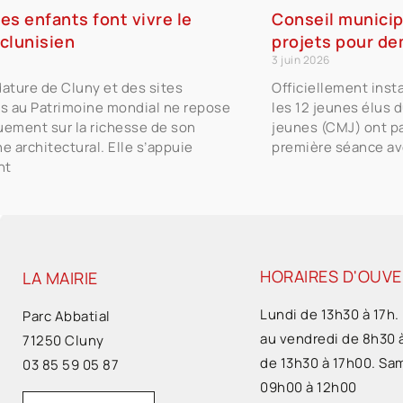
es enfants font vivre le
Conseil municip
clunisien
projets pour de
3 juin 2026
ature de Cluny et des sites
Officiellement inst
ns au Patrimoine mondial ne repose
les 12 jeunes élus 
uement sur la richesse de son
jeunes (CMJ) ont pa
e architectural. Elle s’appuie
première séance av
nt
HORAIRES D'OUV
LA MAIRIE
Lundi de 13h30 à 17h.
Parc Abbatial
au vendredi de 8h30 
71250 Cluny
de 13h30 à 17h00. Sa
03 85 59 05 87
09h00 à 12h00