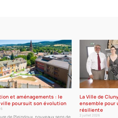
tion et aménagements : le
La Ville de Clun
ville poursuit son évolution
ensemble pour u
26
résiliente
2 juillet 2026
ure de Pleindoux, nouveaux sens de