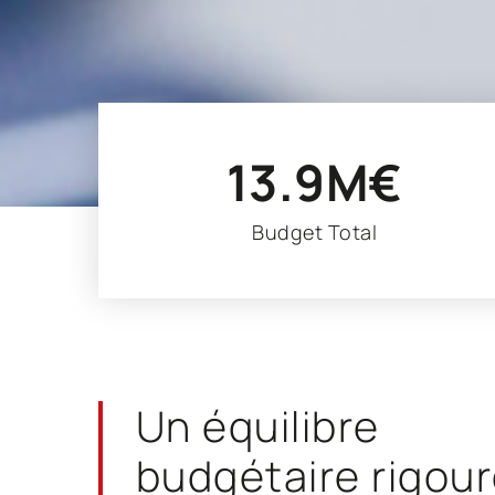
13.9
M€
Budget Total
Un équilibre
budgétaire
rigou