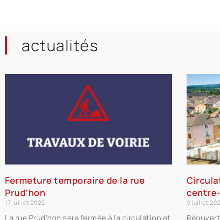
actualités
Fermeture temporaire de la rue
Circula
Prud’hon
centre-
17 juillet 2026
9 juillet 20
La rue Prud’hon sera fermée à la circulation et
Réouvert