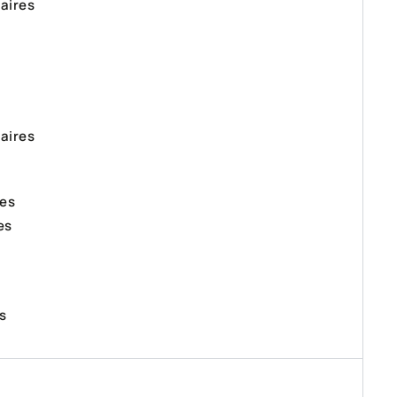
aires
aires
res
es
s