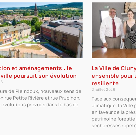
tion et aménagements : le
La Ville de Clun
ville poursuit son évolution
ensemble pour u
26
résiliente
2 juillet 2026
ure de Pleindoux, nouveaux sens de
on rue Petite Rivière et rue Prud’hon,
Face aux conséque
s évolutions prévues dans le bas de
climatique, la Vill
en faveur de la pré
patrimoine forestier
sécheresses répét