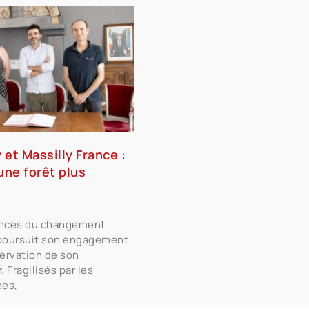
y et Massilly France :
ne forêt plus
nces du changement
e poursuit son engagement
servation de son
. Fragilisés par les
ées,