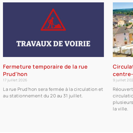
Fermeture temporaire de la rue
Circula
Prud’hon
centre-
17 juillet 2026
9 juillet 20
La rue Prud’hon sera fermée à la circulation et
Réouvert
au stationnement du 20 au 31 juillet.
circulati
plusieur
la ville.