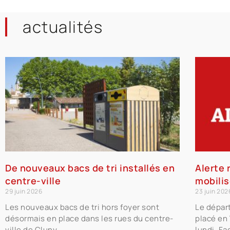
actualités
De nouveaux bacs de tri installés en
Alerte r
centre-ville
mobili
29 juin 2026
23 juin 202
Les nouveaux bacs de tri hors foyer sont
Le dépar
désormais en place dans les rues du centre-
placé en
ville de Cluny.
lundi. Fa