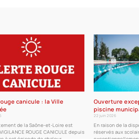
ouge canicule : la Ville
Ouverture excep
sée
piscine municip
6
22 juin 2026
tement de la Saône-et-Loire est
En raison de la dis
 VIGILANCE ROUGE CANICULE depuis
réservés aux scolair
ce à cet épisode de chaleur
exceptionnellement