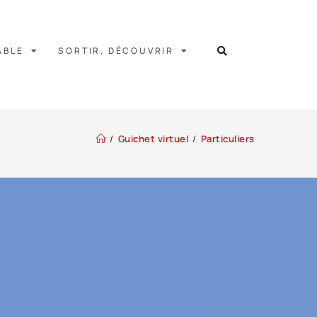
ABLE
SORTIR, DÉCOUVRIR
/
Guichet virtuel
/
Particuliers