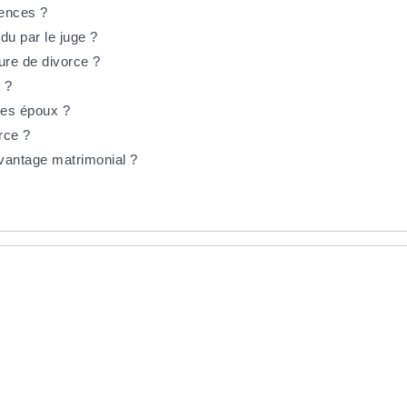
rences ?
du par le juge ?
ure de divorce ?
 ?
des époux ?
rce ?
avantage matrimonial ?