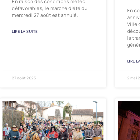
En raison des conditions météo
défavorables, le marché d’été du
En c
mercredi 27 août est annulé.
anniv
Ville
décou
LIRE LA SUITE
la tr
génér
LIRE L
27 août 2025
2 mai 