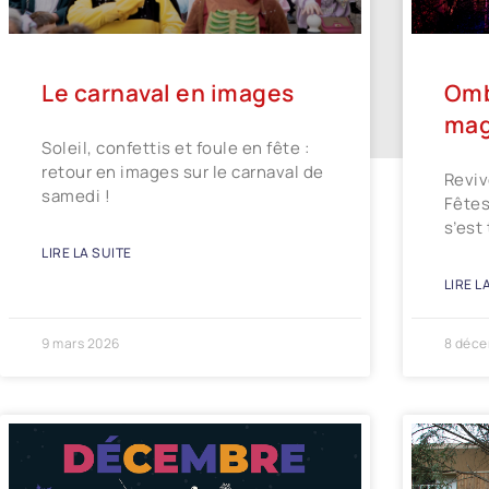
Le carnaval en images
Omb
mag
Soleil, confettis et foule en fête :
retour en images sur le carnaval de
Reviv
samedi !
Fêtes
s’est
LIRE LA SUITE
LIRE L
9 mars 2026
8 déce