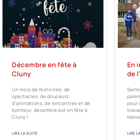
Décembre en fête à
En 
Cluny
de 
Un mois de festivités, de
Samed
spectacles, de douceurs,
paren
d’animations, de rencontres et de
pour 
bonheur, décembre est en fête à
trava
Cluny !
Marie
LIRE LA SUITE
LIRE L