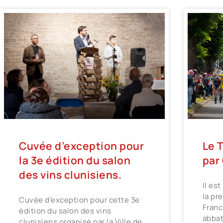
Cuvée d’exception pour
Le 
la 3e édition du salon
par
des vins clunisiens.
Il es
la pr
Cuvée d’exception pour cette 3e
Franc
édition du salon des vins
abbat
clunisiens organisé par la Ville de