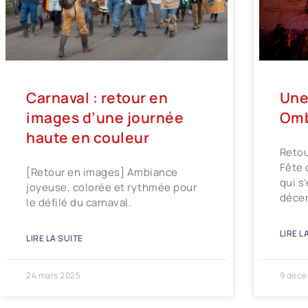
Carnaval : retour en
Une
images d’une journée
Omb
haute en couleur
Retou
Fête 
[Retour en images] Ambiance
qui s
joyeuse, colorée et rythmée pour
déce
le défilé du carnaval.
LIRE L
LIRE LA SUITE
24 mars 2025
9 déce