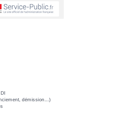
CDI
enciement, démission…)
és