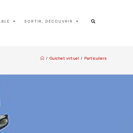
ABLE
SORTIR, DÉCOUVRIR
/
Guichet virtuel
/
Particuliers