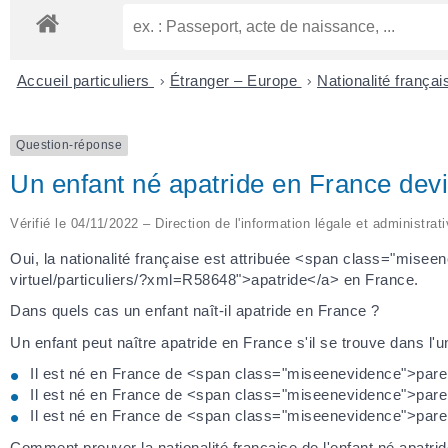
Accueil particuliers
>
Étranger – Europe
>
Nationalité frança
Question-réponse
Un enfant né apatride en France devi
Vérifié le 04/11/2022 – Direction de l'information légale et administrat
Oui, la nationalité française est attribuée <span class="misee
virtuel/particuliers/?xml=R58648">apatride</a> en France.
Dans quels cas un enfant naît-il apatride en France ?
Un enfant peut naître apatride en France s'il se trouve dans l'u
Il est né en France de <span class="miseenevidence">par
Il est né en France de <span class="miseenevidence">par
Il est né en France de <span class="miseenevidence">paren
Comment prouver la nationalité française de l'enfant né apatri