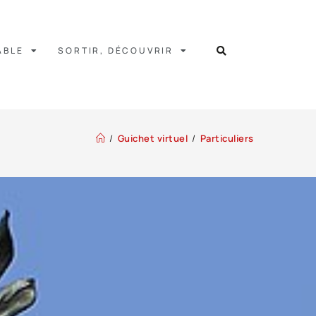
ABLE
SORTIR, DÉCOUVRIR
/
Guichet virtuel
/
Particuliers