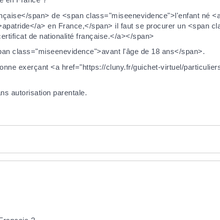
ançaise</span> de <span class="miseenevidence">l'enfant né <
48">apatride</a> en France,</span> il faut se procurer un <span
certificat de nationalité française.</a></span>
e <span class="miseenevidence">avant l'âge de 18 ans</span>.
rsonne exerçant <a href="https://cluny.fr/guichet-virtuel/particuli
ns autorisation parentale.