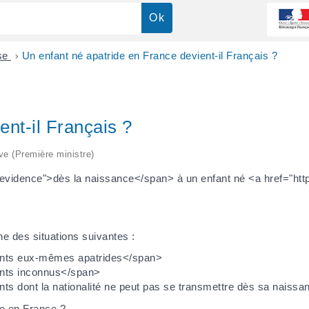
ise
>
Un enfant né apatride en France devient-il Français ?
ent-il Français ?
ive (Première ministre)
nevidence">dès la naissance</span> à un enfant né <a href="https
ne des situations suivantes :
ents eux-mêmes apatrides</span>
ents inconnus</span>
ts dont la nationalité ne peut pas se transmettre dès sa naiss
de en France ?