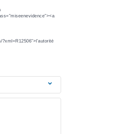
a
 class="miseenevidence"><a
ers/?xml=R12506">l'autorité