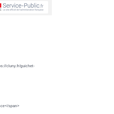
://cluny.fr/guichet-
ance</span>