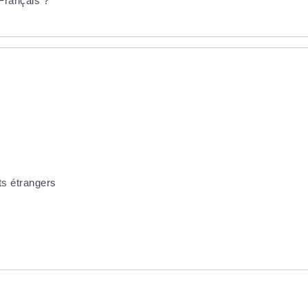
Français ?
ts étrangers