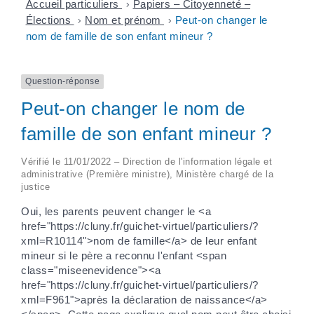
Accueil particuliers
>
Papiers – Citoyenneté –
Élections
>
Nom et prénom
>
Peut-on changer le
nom de famille de son enfant mineur ?
Question-réponse
Peut-on changer le nom de
famille de son enfant mineur ?
Vérifié le 11/01/2022 – Direction de l'information légale et
administrative (Première ministre), Ministère chargé de la
justice
Oui, les parents peuvent changer le <a
href="https://cluny.fr/guichet-virtuel/particuliers/?
xml=R10114">nom de famille</a> de leur enfant
mineur si le père a reconnu l'enfant <span
class="miseenevidence"><a
href="https://cluny.fr/guichet-virtuel/particuliers/?
xml=F961">après la déclaration de naissance</a>