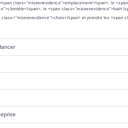
r l'<span class="miseenevidence">emplacement</span>, le <span
ce">clientèle</span>, le <span class="miseenevidence">bail</sp
an class="miseenevidence">choix</span> et prendre les <span
lancer
reprise