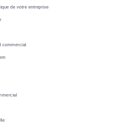
idique de votre entreprise
e
il commercial
cem
ommercial
lle