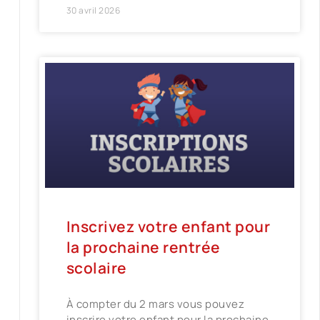
30 avril 2026
Inscrivez votre enfant pour
la prochaine rentrée
scolaire
À compter du 2 mars vous pouvez
inscrire votre enfant pour la prochaine