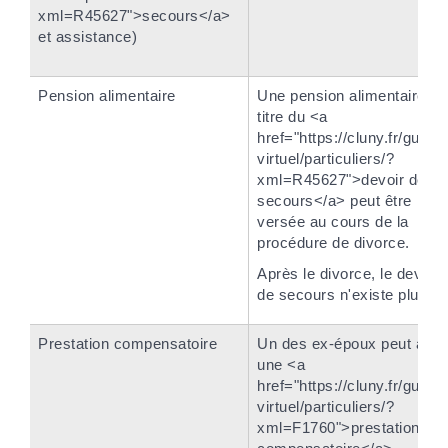
xml=R45627">secours</a>
et assistance)
Pension alimentaire
Une pension alimentaire au
titre du <a
href="https://cluny.fr/guiche
virtuel/particuliers/?
xml=R45627">devoir de
secours</a> peut être
versée au cours de la
procédure de divorce.
Après le divorce, le devoir
de secours n'existe plus.
Prestation compensatoire
Un des ex-époux peut avoi
une <a
href="https://cluny.fr/guiche
virtuel/particuliers/?
xml=F1760">prestation