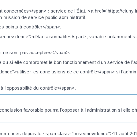
oncernées</span> : service de l’État, <a href="https://cluny.fr/g
 mission de service public administratif.
s points à contrôler</span>.
miseenevidence">délai raisonnable</span>, variable notamment se
s ne sont pas acceptées</span>.
e ou si elle compromet le bon fonctionnement d'un service de l'ad
ence">utiliser les conclusions de ce contrôle</span> si l'admini
à l'opposabilité du contrôle</span>.
nclusion favorable pourra l'opposer à l'administration si elle ch
es commencés depuis le <span class="miseenevidence">11 août 20