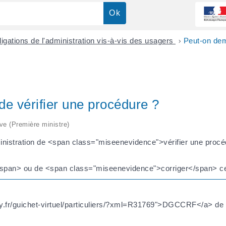
igations de l'administration vis-à-vis des usagers
>
Peut-on dem
de vérifier une procédure ?
ive (Première ministre)
ministration de <span class="miseenevidence">vérifier une proc
/span> ou de <span class="miseenevidence">corriger</span> ce
ny.fr/guichet-virtuel/particuliers/?xml=R31769">DGCCRF</a> de 