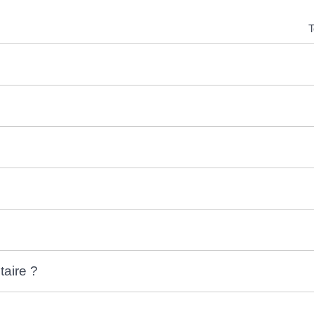
T
taire ?