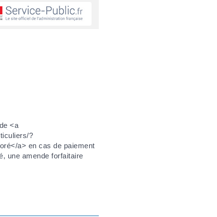
 de <a
ticuliers/?
joré</a> en cas de paiement
é, une amende forfaitaire