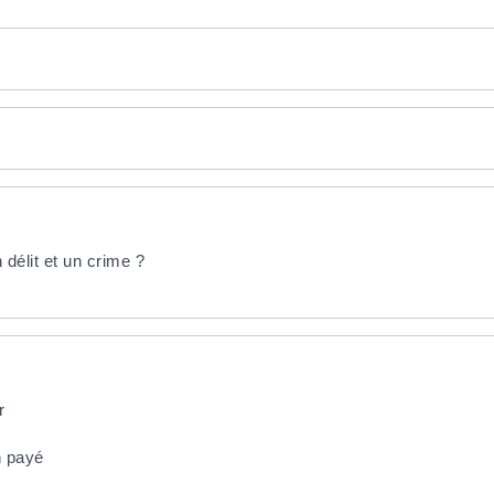
 délit et un crime ?
r
n payé