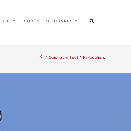
ABLE
SORTIR, DÉCOUVRIR
/
Guichet virtuel
/
Particuliers