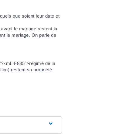
quels que soient leur date et
avant le mariage restent la
ant le mariage. On parle de
rs/?xml=F835">régime de la
on) restent sa propriété