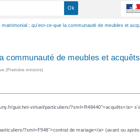
matrimonial : qu'est-ce-que la communauté de meubles et acqu
 la communauté de meubles et acquêts
ive (Première ministre)
ny.fr/guichet-virtuel/particuliers/?xml=R48440">acquêts</a> s'
l/particuliers/?xml=F948">contrat de mariage</a> (avant ou après