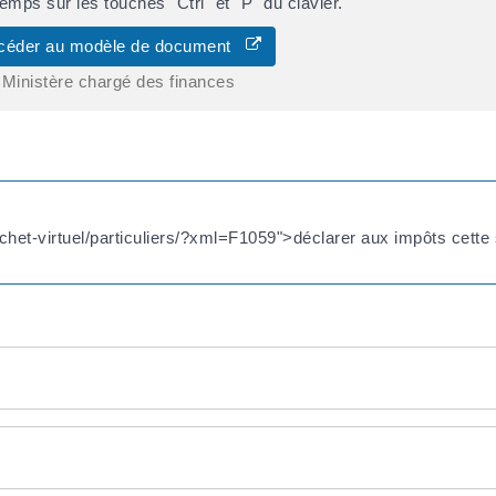
ps sur les touches "Ctrl" et "P" du clavier.
céder au modèle de document
Ministère chargé des finances
/guichet-virtuel/particuliers/?xml=F1059">déclarer aux impôts cet