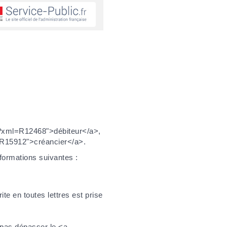
rs/?xml=R12468">débiteur</a>,
l=R15912">créancier</a>.
nformations suivantes :
te en toutes lettres est prise
t pas dépasser le <a