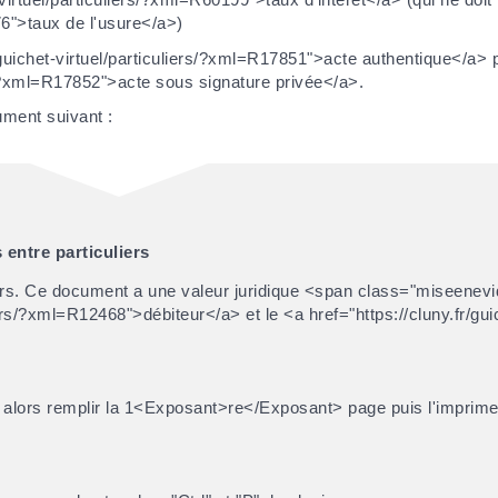
776">taux de l'usure</a>)
r/guichet-virtuel/particuliers/?xml=R17851">acte authentique</a> 
ers/?xml=R17852">acte sous signature privée</a>.
ument suivant :
entre particuliers
ers. Ce document a une valeur juridique <span class="miseenevi
iers/?xml=R12468">débiteur</a> et le <a href="https://cluny.fr/guic
aut alors remplir la 1<Exposant>re</Exposant> page puis l'imprime