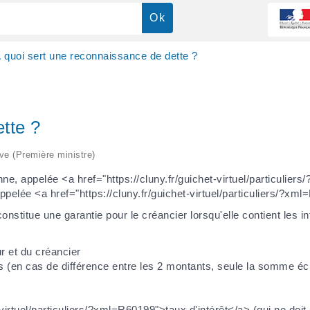
 quoi sert une reconnaissance de dette ?
tte ?
ive (Première ministre)
ne, appelée <a href="https://cluny.fr/guichet-virtuel/particulie
elée <a href="https://cluny.fr/guichet-virtuel/particuliers/?xm
onstitue une garantie pour le créancier lorsqu'elle contient les i
r et du créancier
s (en cas de différence entre les 2 montants, seule la somme écri
et-virtuel/particuliers/?xml=R60199">taux d'intérêt</a> (qui ne doi