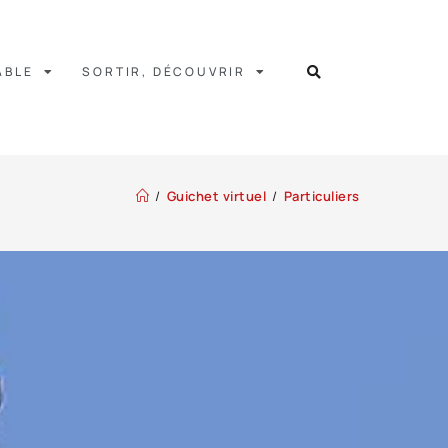
ABLE
SORTIR, DÉCOUVRIR
/
Guichet virtuel
/
Particuliers