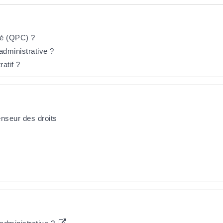
ité (QPC) ?
administrative ?
atif ?
fenseur des droits