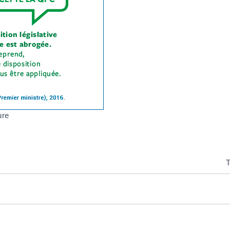
ure
T