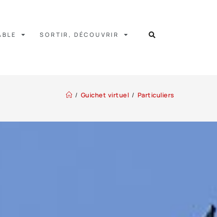
ABLE
SORTIR, DÉCOUVRIR
/
Guichet virtuel
/
Particuliers