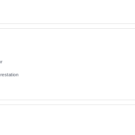
ur
restation