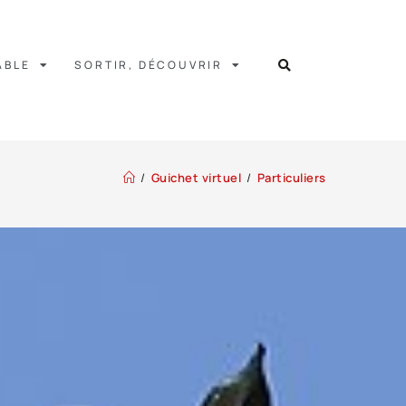
ABLE
SORTIR, DÉCOUVRIR
/
Guichet virtuel
/
Particuliers