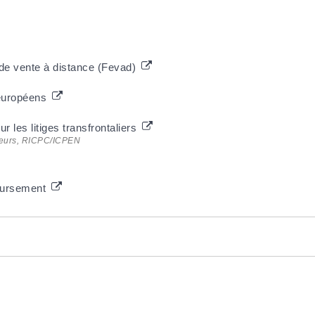
de vente à distance (Fevad)
 européens
r les litiges transfrontaliers
ateurs, RICPC/ICPEN
oursement