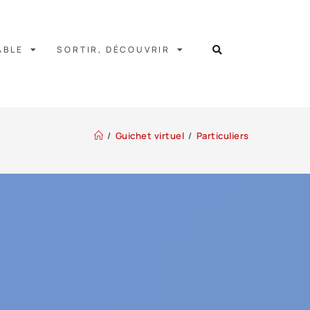
ABLE
SORTIR, DÉCOUVRIR
/
Guichet virtuel
/
Particuliers