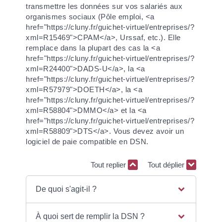
transmettre les données sur vos salariés aux
organismes sociaux (Pôle emploi, <a
href="https://cluny.fr/guichet-virtuel/entreprises/?
xml=R15469">CPAM</a>, Urssaf, etc.). Elle
remplace dans la plupart des cas la <a
href="https://cluny.fr/guichet-virtuel/entreprises/?
xml=R24400">DADS-U</a>, la <a
href="https://cluny.fr/guichet-virtuel/entreprises/?
xml=R57979">DOETH</a>, la <a
href="https://cluny.fr/guichet-virtuel/entreprises/?
xml=R58804">DMMO</a> et la <a
href="https://cluny.fr/guichet-virtuel/entreprises/?
xml=R58809">DTS</a>. Vous devez avoir un
logiciel de paie compatible en DSN.
Tout replier
Tout déplier
De quoi s'agit-il ?
À quoi sert de remplir la DSN ?