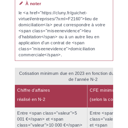
À noter
le <a href="https://cluny.fr/guichet-
virtuel/entreprises/?xml=F2160">lieu de
domiciliation</a> peut correspondre à votre
<span class="miseenevidence">lieu
d'habitation</span> ou à un autre lieu en
application d'un contrat de <span
class="miseenevidence">domiciliation
commerciale</span>.
Cotisation minimum due en 2023 en fonction du chiffre 
de l'année N-2
Chiffre d'affaires
CFE minimum due 
réalisé en N-2
(selon la commune
Entre <span class="valeur">5
Entre <span
001 €</span> et <span
class="valeur">23
class="valeur">10 000 €</span>
et <span