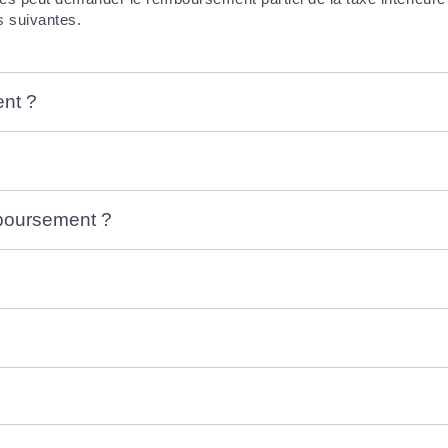
s suivantes.
ent ?
boursement ?