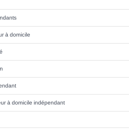
endants
ur à domicile
té
on
pendant
eur à domicile indépendant