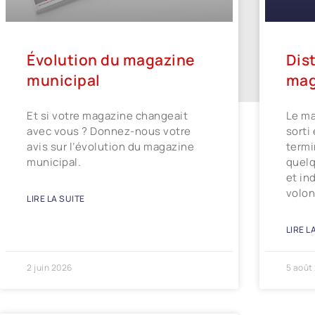
Évolution du magazine
Dis
municipal
mag
Et si votre magazine changeait
Le ma
avec vous ? Donnez-nous votre
sorti
avis sur l’évolution du magazine
termi
municipal.
quelq
et in
volon
LIRE LA SUITE
LIRE L
2 juin 2026
5 août