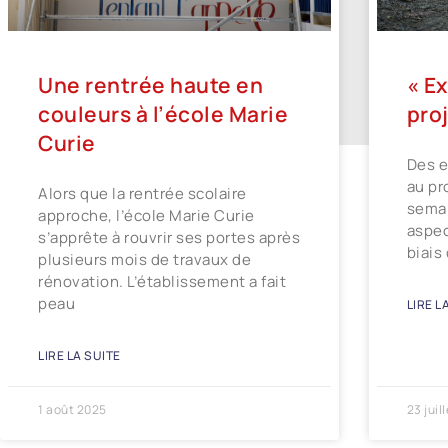
Une rentrée haute en
« Ex
couleurs à l’école Marie
pro
Curie
Des e
au pr
Alors que la rentrée scolaire
semai
approche, l’école Marie Curie
aspec
s’apprête à rouvrir ses portes après
biais
plusieurs mois de travaux de
rénovation. L’établissement a fait
peau
LIRE L
LIRE LA SUITE
1 août 2025
23 juil