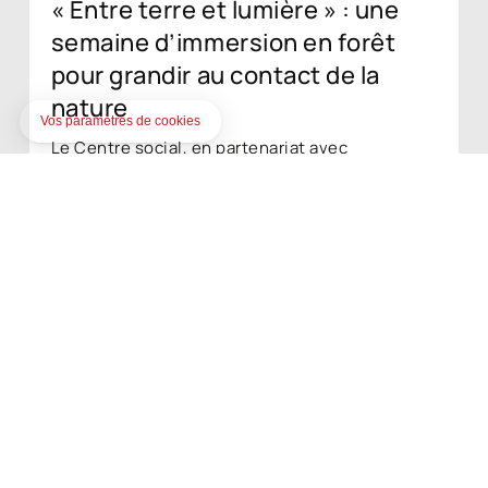
« Entre terre et lumière » : une
semaine d’immersion en forêt
pour grandir au contact de la
nature
Le Centre social, en partenariat avec
l’association Les Mains libres, a proposé cet
été « Entre terre et lumière », un séjour
artistique de cinq jours en forêt destiné à huit
enfants ayant peu ou pas d’expérience du
milieu forestier. Soutenu financièrement par la
DRAC Bourgogne-Franche-Comté et la CAF de