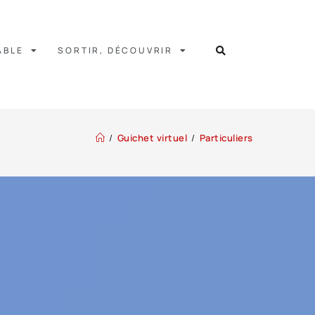
ABLE
SORTIR, DÉCOUVRIR
/
Guichet virtuel
/
Particuliers