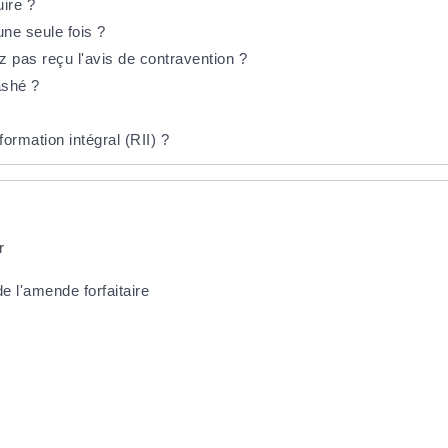
ire ?
une seule fois ?
pas reçu l'avis de contravention ?
ashé ?
rmation intégral (RII) ?
r
e l'amende forfaitaire