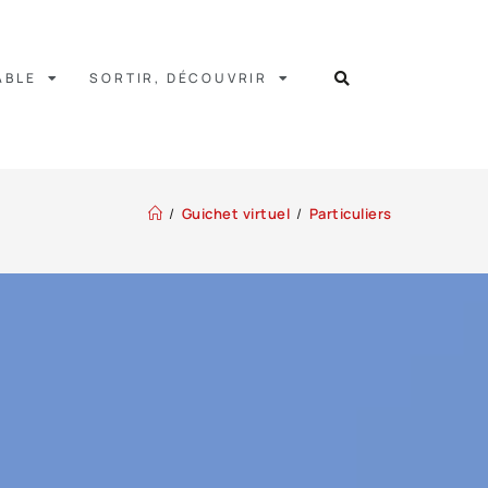
ABLE
SORTIR, DÉCOUVRIR
/
Guichet virtuel
/
Particuliers