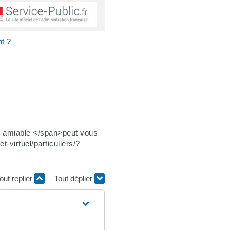
nt ?
t amiable </span>peut vous
-virtuel/particuliers/?
out replier
Tout déplier