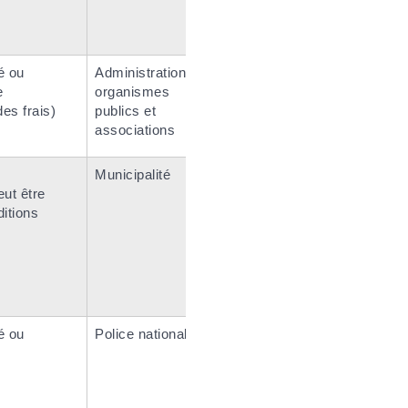
é ou
Administrations,
e
organismes
es frais)
publics et
associations
Municipalité
ut être
itions
é ou
Police nationale