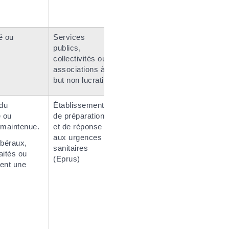
é ou
Services
publics,
collectivités ou
associations à
but non lucratif
du
Établissement
é ou
de préparation
 maintenue.
et de réponse
aux urgences
ibéraux,
sanitaires
aités ou
(Eprus)
vent une