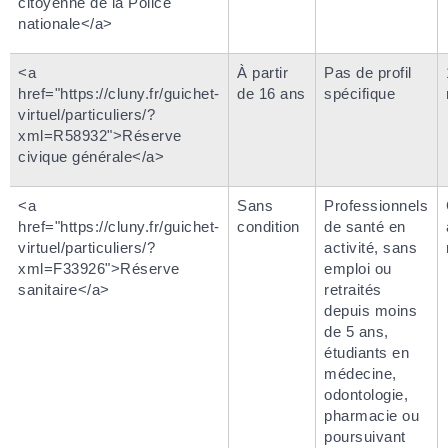
citoyenne de la Police
nationale</a>
<a
À partir
Pas de profil
href="https://cluny.fr/guichet-
de 16 ans
spécifique
virtuel/particuliers/?
xml=R58932">Réserve
civique générale</a>
<a
Sans
Professionnels
href="https://cluny.fr/guichet-
condition
de santé en
virtuel/particuliers/?
activité, sans
xml=F33926">Réserve
emploi ou
sanitaire</a>
retraités
depuis moins
de 5 ans,
étudiants en
médecine,
odontologie,
pharmacie ou
poursuivant