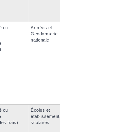
é ou
Armées et
Gendarmerie
nationale
e
t
é ou
Écoles et
e
établissements
es frais)
scolaires