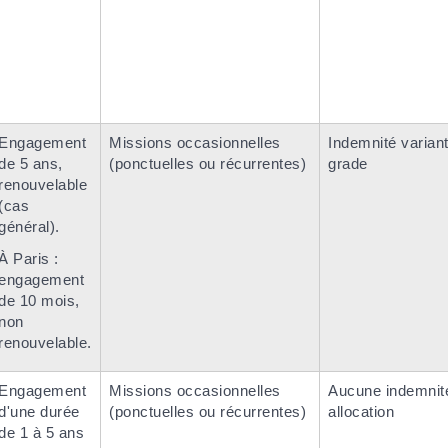
Engagement
Missions occasionnelles
Indemnité variant
de 5 ans,
(ponctuelles ou récurrentes)
grade
renouvelable
(cas
général).
À Paris :
engagement
de 10 mois,
non
renouvelable.
Engagement
Missions occasionnelles
Aucune indemnit
d'une durée
(ponctuelles ou récurrentes)
allocation
de 1 à 5 ans