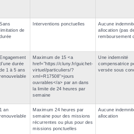
Sans
Interventions ponctuelles
Aucune indemnit
limitation de
allocation (pas d
durée
remboursement d
Engagement
Maximum de 15 <a
Une indemnité
d'une durée
href="https://cluny.fr/guichet-
compensatrice pe
de 1 à 5 ans
virtuel/particuliers/?
versée sous cond
renouvelable
xml=R17508">jours
ouvrables</a> par an dans
la limite de 24 heures par
semaine
1 an
Maximum 24 heures par
Aucune indemnit
renouvelable
semaine pour des missions
allocation
récurrentes ou plus pour des
missions ponctuelles