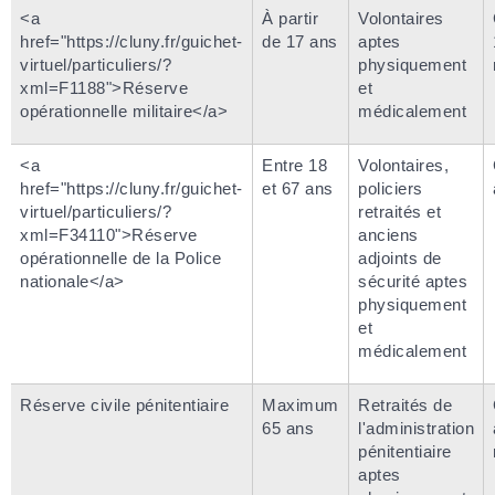
<a
À partir
Volontaires
href="https://cluny.fr/guichet-
de 17 ans
aptes
virtuel/particuliers/?
physiquement
xml=F1188">Réserve
et
opérationnelle militaire</a>
médicalement
<a
Entre 18
Volontaires,
href="https://cluny.fr/guichet-
et 67 ans
policiers
virtuel/particuliers/?
retraités et
xml=F34110">Réserve
anciens
opérationnelle de la Police
adjoints de
nationale</a>
sécurité aptes
physiquement
et
médicalement
Réserve civile pénitentiaire
Maximum
Retraités de
65 ans
l'administration
pénitentiaire
aptes