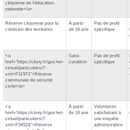
citoyenne de l'éducation
nationale</a>
Réserve citoyenne pour la
À partir
Pas de profil
cohésion des territoires
de 18 ans
spécifique
<a
Sans
Pas de profil
href="https://cluny.fr/guichet-
condition
spécifique
virtuel/particuliers/?
xml=F11971">Réserve
communale de sécurité
civile</a>
<a
À partir
Volontaires
href="https://cluny.fr/guichet-
de 18 ans
satisfaisant à
virtuel/particuliers/?
une enquête
xml=F34526">Réserve
administrative