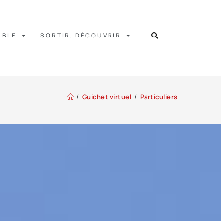
ABLE
SORTIR, DÉCOUVRIR
/
Guichet virtuel
/
Particuliers