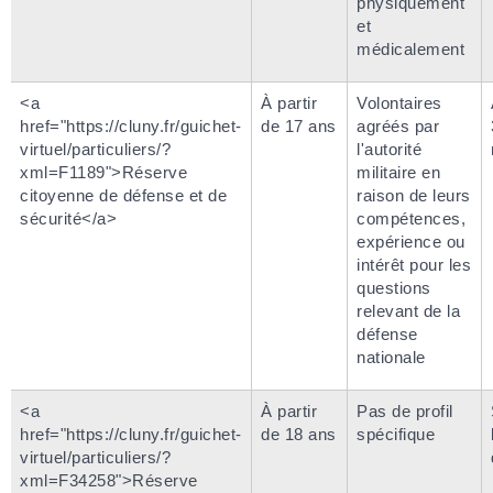
physiquement
et
médicalement
<a
À partir
Volontaires
href="https://cluny.fr/guichet-
de 17 ans
agréés par
virtuel/particuliers/?
l'autorité
xml=F1189">Réserve
militaire en
citoyenne de défense et de
raison de leurs
sécurité</a>
compétences,
expérience ou
intérêt pour les
questions
relevant de la
défense
nationale
<a
À partir
Pas de profil
href="https://cluny.fr/guichet-
de 18 ans
spécifique
virtuel/particuliers/?
xml=F34258">Réserve