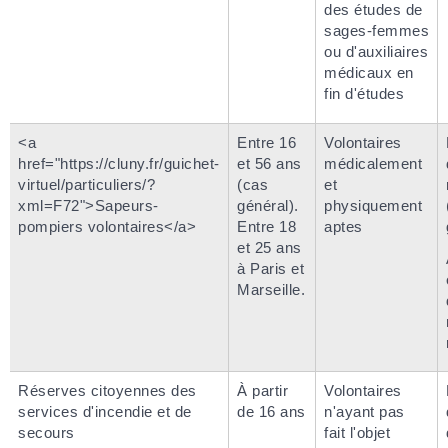
des études de
sages-femmes
ou d'auxiliaires
médicaux en
fin d'études
<a
Entre 16
Volontaires
href="https://cluny.fr/guichet-
et 56 ans
médicalement
virtuel/particuliers/?
(cas
et
xml=F72">Sapeurs-
général).
physiquement
pompiers volontaires</a>
Entre 18
aptes
et 25 ans
à Paris et
Marseille.
Réserves citoyennes des
À partir
Volontaires
services d'incendie et de
de 16 ans
n'ayant pas
secours
fait l'objet