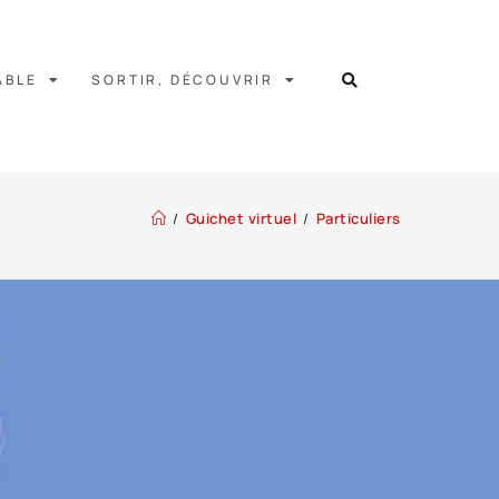
ABLE
SORTIR, DÉCOUVRIR
/
Guichet virtuel
/
Particuliers