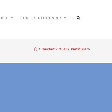
ABLE
SORTIR, DÉCOUVRIR
/
Guichet virtuel
/
Particuliers