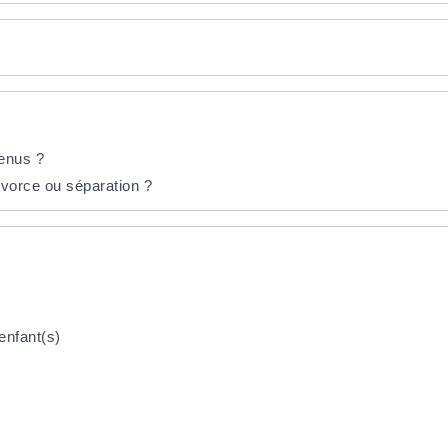
venus ?
ivorce ou séparation ?
enfant(s)