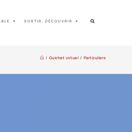
ABLE
SORTIR, DÉCOUVRIR
/
Guichet virtuel
/
Particuliers