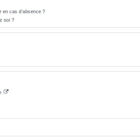
er en cas d'absence ?
z soi ?
ée