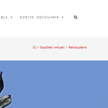
ABLE
SORTIR, DÉCOUVRIR
/
Guichet virtuel
/
Particuliers