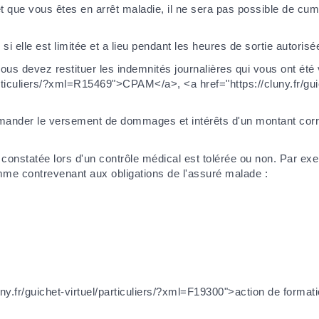
 et que vous êtes en arrêt maladie, il ne sera pas possible de cu
si elle est limitée et a lieu pendant les heures de sortie autorisé
 vous devez restituer les indemnités journalières qui vous ont ét
particuliers/?xml=R15469">CPAM</a>, <a href="https://cluny.fr/guic
i demander le versement de dommages et intérêts d'un montant c
ité constatée lors d'un contrôle médical est tolérée ou non. Par ex
mme contrevenant aux obligations de l'assuré malade :
ny.fr/guichet-virtuel/particuliers/?xml=F19300">action de format