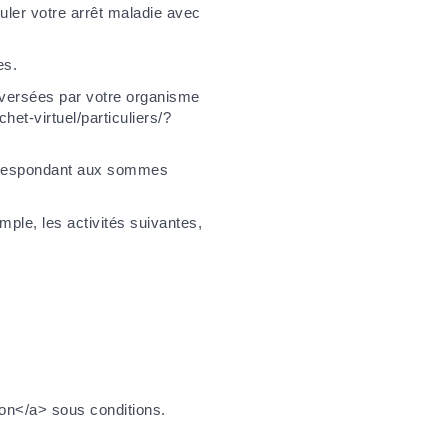
muler votre arrêt maladie avec
es.
é versées par votre organisme
het-virtuel/particuliers/?
orrespondant aux sommes
emple, les activités suivantes,
ion</a> sous conditions.