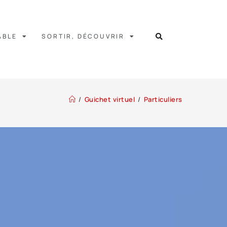
ABLE
SORTIR, DÉCOUVRIR
/
Guichet virtuel
/
Particuliers