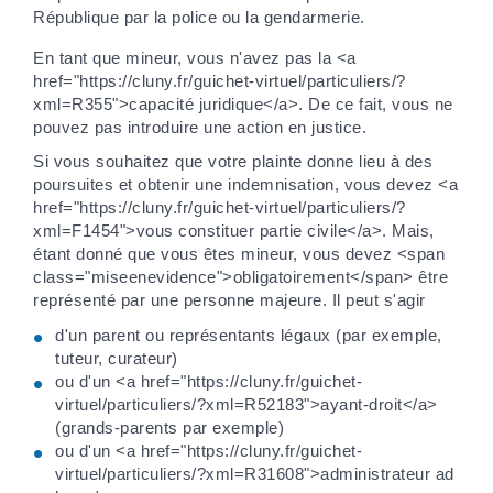
République par la police ou la gendarmerie.
En tant que mineur, vous n'avez pas la <a
href="https://cluny.fr/guichet-virtuel/particuliers/?
xml=R355">capacité juridique</a>. De ce fait, vous ne
pouvez pas introduire une action en justice.
Si vous souhaitez que votre plainte donne lieu à des
poursuites et obtenir une indemnisation, vous devez <a
href="https://cluny.fr/guichet-virtuel/particuliers/?
xml=F1454">vous constituer partie civile</a>. Mais,
étant donné que vous êtes mineur, vous devez <span
class="miseenevidence">obligatoirement</span> être
représenté par une personne majeure. Il peut s'agir
d'un parent ou représentants légaux (par exemple,
tuteur, curateur)
ou d'un <a href="https://cluny.fr/guichet-
virtuel/particuliers/?xml=R52183">ayant-droit</a>
(grands-parents par exemple)
ou d'un <a href="https://cluny.fr/guichet-
virtuel/particuliers/?xml=R31608">administrateur ad