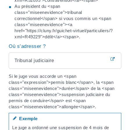
xml=R52095">contravention</a></span>
Au président du <span
class="miseenevidence">tribunal
correctionnel</span> si vous commis un <span
class="miseenevidence"><a
href="https://cluny.fr/guichet-virtuel/particuliers/?
xml=R49229">délit</a></span>.
Où s’adresser ?
Tribunal judiciaire
Si le juge vous accorde un <span
class="expression">permis blanc</span>, la <span
class="miseenevidence">durée</span> de la <span
class="miseenevidence">suspension judiciaire du
permis de conduire</span> est <span
class="miseenevidence">allongée</span>.
Exemple
Le juge a ordonné une suspension de 4 mois de