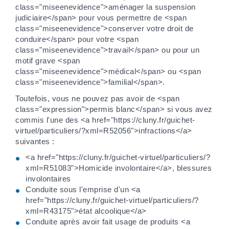
class="miseenevidence">aménager la suspension
judiciaire</span> pour vous permettre de <span
class="miseenevidence">conserver votre droit de
conduire</span> pour votre <span
class="miseenevidence">travail</span> ou pour un
motif grave <span
class="miseenevidence">médical</span> ou <span
class="miseenevidence">familial</span>.
Toutefois, vous ne pouvez pas avoir de <span
class="expression">permis blanc</span> si vous avez
commis l'une des <a href="https://cluny.fr/guichet-
virtuel/particuliers/?xml=R52056">infractions</a>
suivantes :
<a href="https://cluny.fr/guichet-virtuel/particuliers/?
xml=R51083">Homicide involontaire</a>, blessures
involontaires
Conduite sous l'emprise d'un <a
href="https://cluny.fr/guichet-virtuel/particuliers/?
xml=R43175">état alcoolique</a>
Conduite après avoir fait usage de produits <a