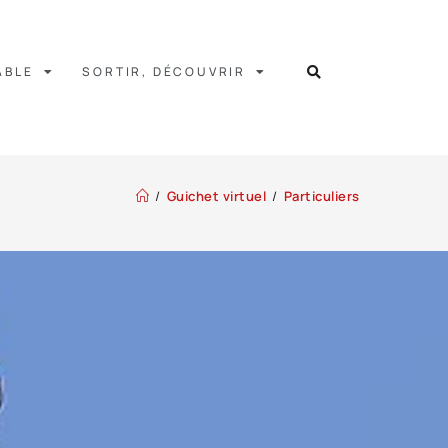
ABLE
SORTIR, DÉCOUVRIR
/
Guichet virtuel
/
Particuliers