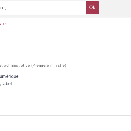
ivre
 et administrative (Première ministre)
 numérique
, label