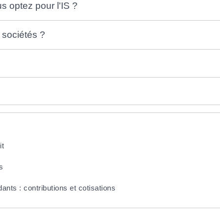
s optez pour l'IS ?
 sociétés ?
it
s
ants : contributions et cotisations