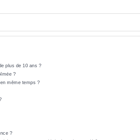
de plus de 10 ans ?
bîmée ?
és en même temps ?
?
ence ?