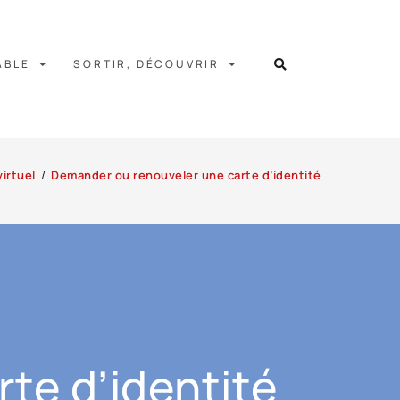
ABLE
SORTIR, DÉCOUVRIR
irtuel
/
Demander ou renouveler une carte d’identité
te d’identité