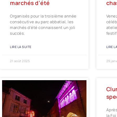
marchés d’été
chas
Organisés pour la troisième année
Venez
consécutive au parc abbatial, les
céléb
marchés d’été connaissent un joli
ateli
succès.
festi
LIRE LA SUITE
LIRE L
21 août 2025
29 jan
Clun
spe
Après
la Fo