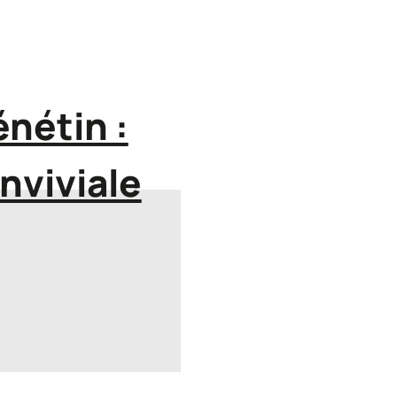
nétin :
nviviale