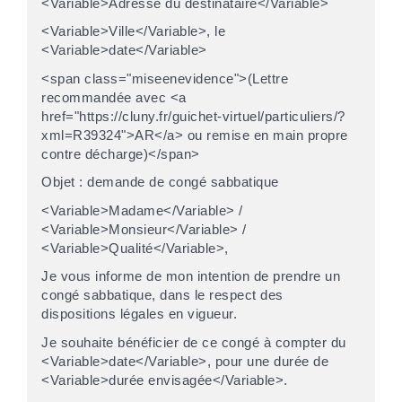
<Variable>Adresse du destinataire</Variable>
<Variable>Ville</Variable>, le
<Variable>date</Variable>
<span class="miseenevidence">(Lettre
recommandée avec <a
href="https://cluny.fr/guichet-virtuel/particuliers/?
xml=R39324">AR</a> ou remise en main propre
contre décharge)</span>
Objet : demande de congé sabbatique
<Variable>Madame</Variable> /
<Variable>Monsieur</Variable> /
<Variable>Qualité</Variable>,
Je vous informe de mon intention de prendre un
congé sabbatique, dans le respect des
dispositions légales en vigueur.
Je souhaite bénéficier de ce congé à compter du
<Variable>date</Variable>, pour une durée de
<Variable>durée envisagée</Variable>.